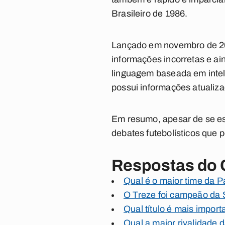
Brasileiro de 1986
.
Lançado em novembro de 2
informações incorretas e ai
linguagem baseada em inteli
possui informações atualiz
Em resumo, apesar de se es
debates futebolísticos que
Respostas do
Qual é o maior time da P
O Treze foi campeão da 
Qual título é mais impor
Qual a maior rivalidade 