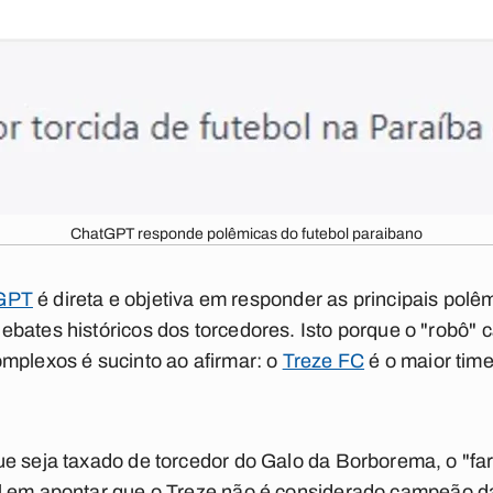
ChatGPT responde polêmicas do futebol paraibano
GPT
é direta e objetiva em responder as principais polê
bates históricos dos torcedores. Isto porque o "robô" 
mplexos é sucinto ao afirmar:
o
Treze FC
é o maior tim
e seja taxado de torcedor do Galo da Borborema, o "far
l em apontar que
o Treze não é considerado campeão d