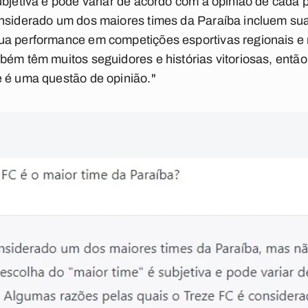
ubjetiva e pode variar de acordo com a opinião de cada
onsiderado um dos maiores times da Paraíba incluem sua
ua performance em competições esportivas regionais e 
bém têm muitos seguidores e histórias vitoriosas, então
e é uma questão de opinião."