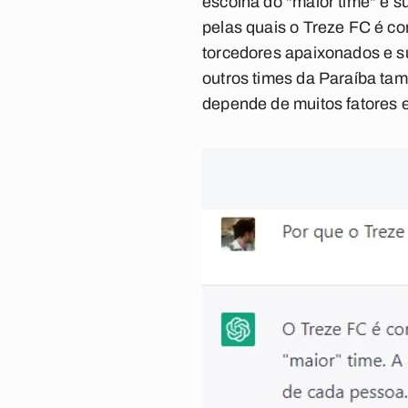
escolha do "maior time" é s
pelas quais o Treze FC é c
torcedores apaixonados e s
outros times da Paraíba tam
depende de muitos fatores 