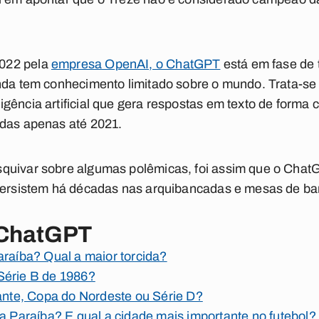
022 pela
empresa OpenAI, o ChatGPT
está em fase de 
nda tem conhecimento limitado sobre o mundo. Trata-se 
gência artificial que gera respostas em texto de forma
adas apenas até 2021.
quivar sobre algumas polêmicas, foi assim que o Chat
 persistem há décadas nas arquibancadas e mesas de ba
 ChatGPT
araíba? Qual a maior torcida?
Série B de 1986?
tante, Copa do Nordeste ou Série D?
da Paraíba? E qual a cidade mais importante no futebol?