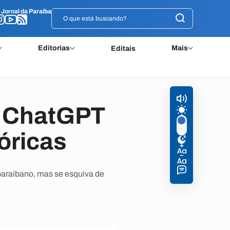
o
o
Jornal da Paraíba
Jornal da Paraíba
Editorias
Mais
Editais
? ChatGPT
óricas
 paraibano, mas se esquiva de