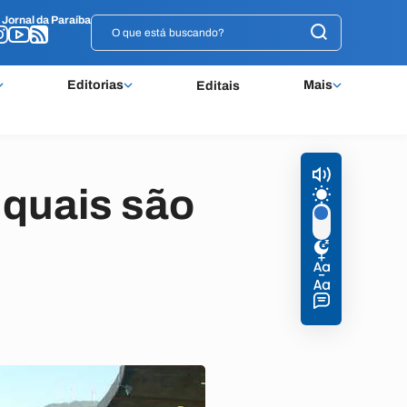
o
o
Jornal da Paraíba
Jornal da Paraíba
Editorias
Mais
Editais
 quais são