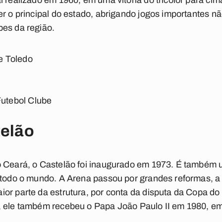
 realizado em 1960, em uma vitória do tricolor para cim
er o principal do estado, abrigando jogos importantes 
bes da região.
e Toledo
Futebol Clube
 Castelão
o Ceará, o Castelão foi inaugurado em 1973. É também 
 todo o mundo. A Arena passou por grandes reformas, a
or parte da estrutura, por conta da disputa da Copa do
, ele também recebeu o Papa João Paulo II em 1980, e