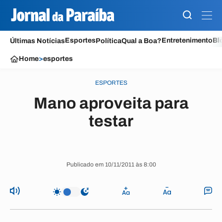
Esportes
Entretenimento
Bl
Últimas Notícias
Política
Qual a Boa?
Home
>
esportes
ESPORTES
Mano aproveita para
testar
Publicado em 10/11/2011 às 8:00