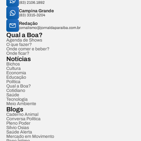
(83) 2106.1892
Campina Grande
(83) 3315-3204
Redação
jornalismo@jornaldaparaiba.com.br
Qual a Boa?
Agenda de Shows
O que fazer?
Onde comer e beber?
Onde ficar?
Notícias
Bichos
Cultura
Economia
Educação
Política
Qual a Boa?
Cotidiano
Saúde
Tecnologia
Meio Ambiente
Blogs
Caderno Animal
Conversa Política
Pleno Poder
Sílvio Osias
Saúde Alerta
Mercado em Movimento
Papo Íntimo