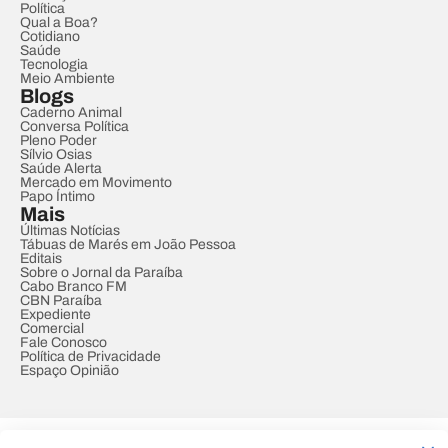
Política
Qual a Boa?
Cotidiano
Saúde
Tecnologia
Meio Ambiente
Blogs
Caderno Animal
Conversa Política
Pleno Poder
Sílvio Osias
Saúde Alerta
Mercado em Movimento
Papo Íntimo
Mais
Últimas Notícias
Tábuas de Marés em João Pessoa
Editais
Sobre o Jornal da Paraíba
Cabo Branco FM
CBN Paraíba
Expediente
Comercial
Fale Conosco
Política de Privacidade
Espaço Opinião
© REDE PARAÍBA DE COMUNICAÇÃO