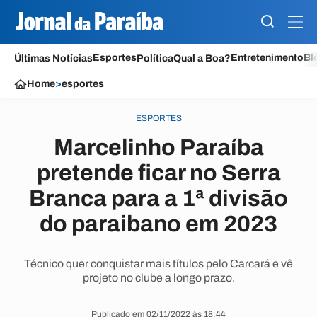
Esportes
Entretenimento
Bl
Últimas Notícias
Política
Qual a Boa?
Home
>
esportes
ESPORTES
Marcelinho Paraíba
pretende ficar no Serra
Branca para a 1ª divisão
do paraibano em 2023
Técnico quer conquistar mais títulos pelo Carcará e vê
projeto no clube a longo prazo.
Publicado em 02/11/2022 às 18:44