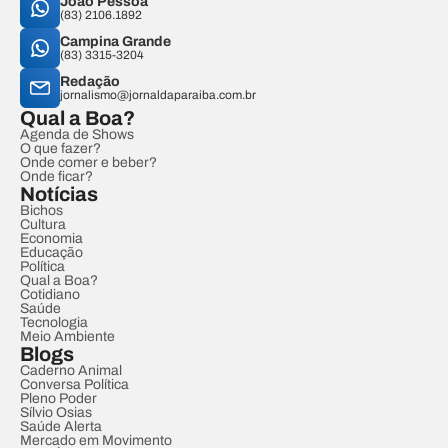
João Pessoa
(83) 2106.1892
Campina Grande
(83) 3315-3204
Redação
jornalismo@jornaldaparaiba.com.br
Qual a Boa?
Agenda de Shows
O que fazer?
Onde comer e beber?
Onde ficar?
Notícias
Bichos
Cultura
Economia
Educação
Política
Qual a Boa?
Cotidiano
Saúde
Tecnologia
Meio Ambiente
Blogs
Caderno Animal
Conversa Política
Pleno Poder
Sílvio Osias
Saúde Alerta
Mercado em Movimento