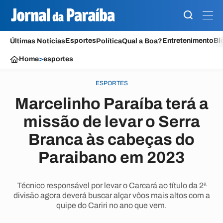
Esportes
Entretenimento
Bl
Últimas Notícias
Política
Qual a Boa?
Home
>
esportes
ESPORTES
Marcelinho Paraíba terá a
missão de levar o Serra
Branca às cabeças do
Paraibano em 2023
Técnico responsável por levar o Carcará ao título da 2ª
divisão agora deverá buscar alçar vôos mais altos com a
quipe do Cariri no ano que vem.