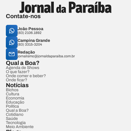
Contate-nos
João Pessoa
(83) 2106.1892
Campina Grande
(83) 3315-3204
Redação
jornalismo@jornaldaparaiba.com.br
Qual a Boa?
Agenda de Shows
O que fazer?
Onde comer e beber?
Onde ficar?
Notícias
Bichos
Cultura
Economia
Educação
Política
Qual a Boa?
Cotidiano
Saúde
Tecnologia
Meio Ambiente