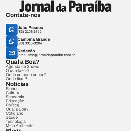
Contate-nos
João Pessoa
(83) 2106.1892
Campina Grande
(83) 3315-3204
Redação
jornalismo@jornaldaparaiba.com.br
Qual a Boa?
Agenda de Shows
O que fazer?
Onde comer e beber?
Onde ficar?
Notícias
Bichos
Cultura
Economia
Educação
Política
Qual a Boa?
Cotidiano
Saúde
Tecnologia
Meio Ambiente
Blogs