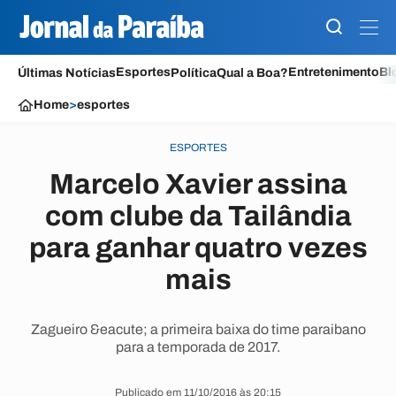
Esportes
Entretenimento
Bl
Últimas Notícias
Política
Qual a Boa?
Home
>
esportes
ESPORTES
Marcelo Xavier assina
com clube da Tailândia
para ganhar quatro vezes
mais
Zagueiro &eacute; a primeira baixa do time paraibano
para a temporada de 2017.
Publicado em 11/10/2016 às 20:15