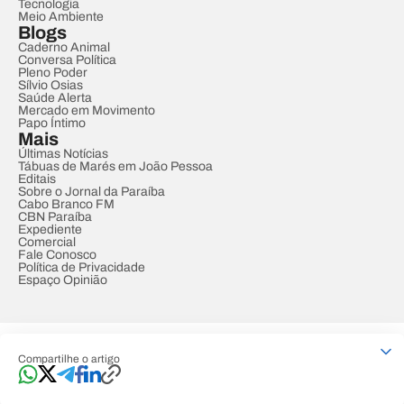
Tecnologia
Meio Ambiente
Blogs
Caderno Animal
Conversa Política
Pleno Poder
Sílvio Osias
Saúde Alerta
Mercado em Movimento
Papo Íntimo
Mais
Últimas Notícias
Tábuas de Marés em João Pessoa
Editais
Sobre o Jornal da Paraíba
Cabo Branco FM
CBN Paraíba
Expediente
Comercial
Fale Conosco
Política de Privacidade
Espaço Opinião
© REDE PARAÍBA DE COMUNICAÇÃO
Compartilhe o artigo
Developed by
Designed by