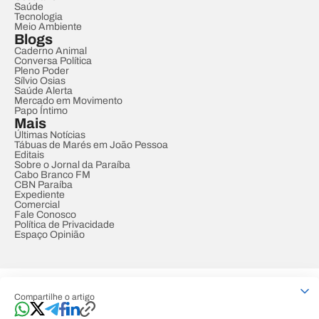
Saúde
Tecnologia
Meio Ambiente
Blogs
Caderno Animal
Conversa Política
Pleno Poder
Sílvio Osias
Saúde Alerta
Mercado em Movimento
Papo Íntimo
Mais
Últimas Notícias
Tábuas de Marés em João Pessoa
Editais
Sobre o Jornal da Paraíba
Cabo Branco FM
CBN Paraíba
Expediente
Comercial
Fale Conosco
Política de Privacidade
Espaço Opinião
© REDE PARAÍBA DE COMUNICAÇÃO
Compartilhe o artigo
Developed by
Designed by