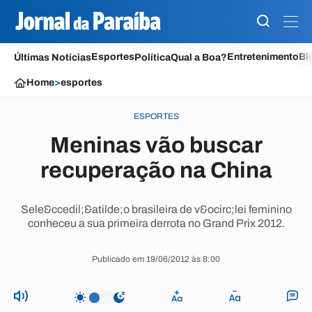
Esportes
Entretenimento
Bl
Últimas Notícias
Política
Qual a Boa?
Home
>
esportes
ESPORTES
Meninas vão buscar
recuperação na China
Sele&ccedil;&atilde;o brasileira de v&ocirc;lei feminino
conheceu a sua primeira derrota no Grand Prix 2012.
Publicado em 19/06/2012 às 8:00