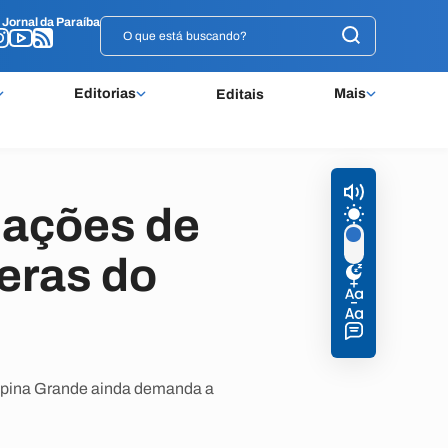
o
o
Jornal da Paraíba
Jornal da Paraíba
Editorias
Mais
Editais
tuações de
eras do
mpina Grande ainda demanda a