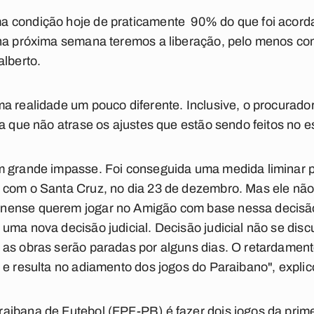
a condição hoje de praticamente 90% do que foi acor
 na próxima semana teremos a liberação, pelo menos co
alberto.
a realidade um pouco diferente. Inclusive, o procurado
ra que não atrase os ajustes que estão sendo feitos no e
m grande impasse. Foi conseguida uma medida liminar
com o Santa Cruz, no dia 23 de dezembro. Mas ele não fo
ense querem jogar no Amigão com base nessa decisão.
uma nova decisão judicial. Decisão judicial não se disc
 as obras serão paradas por alguns dias. O retardamen
 e resulta no adiamento dos jogos do Paraibano", explico
aibana de Futebol (FPF-PB) é fazer dois jogos da prim