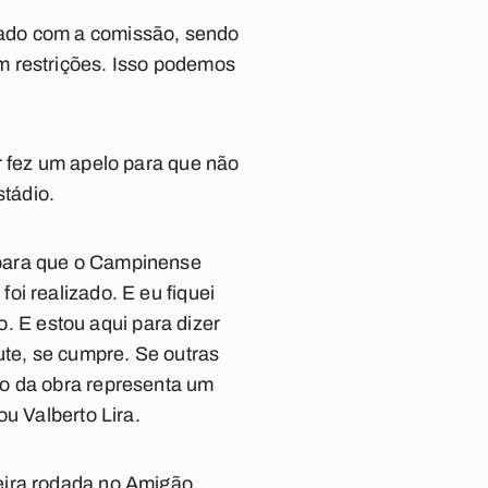
dado com a comissão, sendo
m restrições. Isso podemos
r fez um apelo para que não
stádio.
 para que o Campinense
i realizado. E eu fiquei
 E estou aqui para dizer
ute, se cumpre. Se outras
to da obra representa um
u Valberto Lira.
eira rodada no Amigão.