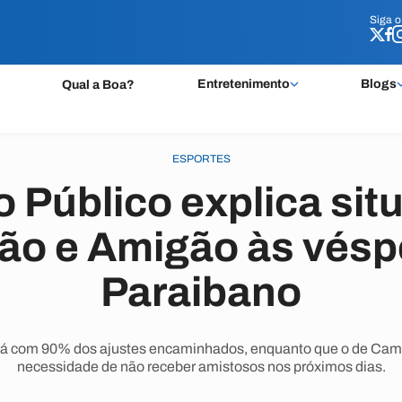
Siga 
Siga 
Entretenimento
Blogs
Qual a Boa?
ESPORTES
o Público explica si
ão e Amigão às vésp
Paraibano
stá com 90% dos ajustes encaminhados, enquanto que o de Ca
necessidade de não receber amistosos nos próximos dias.