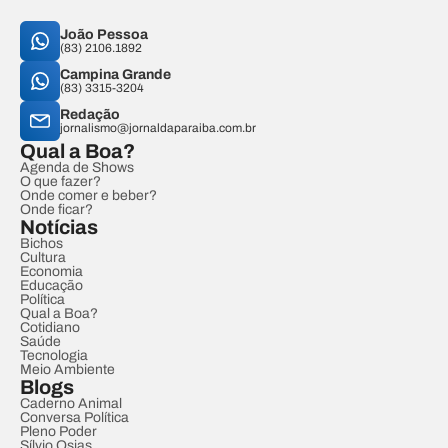
João Pessoa
(83) 2106.1892
Campina Grande
(83) 3315-3204
Redação
jornalismo@jornaldaparaiba.com.br
Qual a Boa?
Agenda de Shows
O que fazer?
Onde comer e beber?
Onde ficar?
Notícias
Bichos
Cultura
Economia
Educação
Política
Qual a Boa?
Cotidiano
Saúde
Tecnologia
Meio Ambiente
Blogs
Caderno Animal
Conversa Política
Pleno Poder
Sílvio Osias