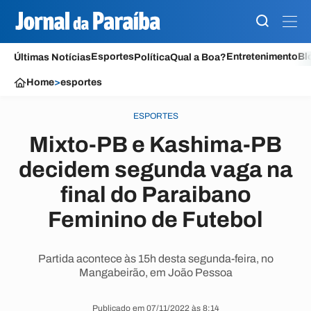
Esportes
Entretenimento
Bl
Últimas Notícias
Política
Qual a Boa?
Home
>
esportes
ESPORTES
Mixto-PB e Kashima-PB
decidem segunda vaga na
final do Paraibano
Feminino de Futebol
Partida acontece às 15h desta segunda-feira, no
Mangabeirão, em João Pessoa
Publicado em 07/11/2022 às 8:14