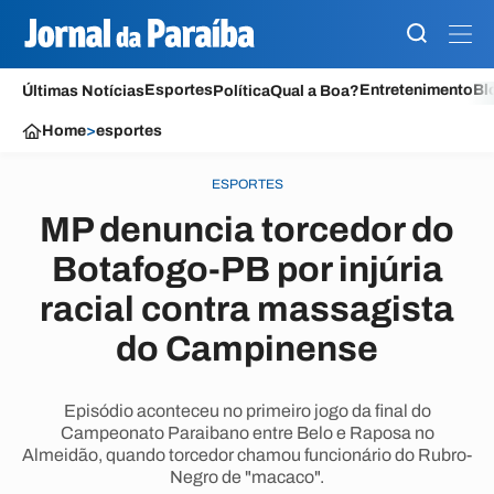
Esportes
Entretenimento
Bl
Últimas Notícias
Política
Qual a Boa?
Home
>
esportes
ESPORTES
MP denuncia torcedor do
Botafogo-PB por injúria
racial contra massagista
do Campinense
Episódio aconteceu no primeiro jogo da final do
Campeonato Paraibano entre Belo e Raposa no
Almeidão, quando torcedor chamou funcionário do Rubro-
Negro de "macaco".