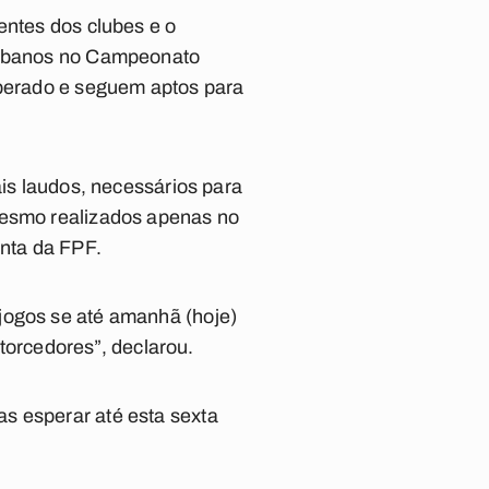
entes dos clubes e o
raibanos no Campeonato
iberado e seguem aptos para
ais laudos, necessários para
 mesmo realizados apenas no
onta da FPF.
jogos se até amanhã (hoje)
orcedores”, declarou.
s esperar até esta sexta