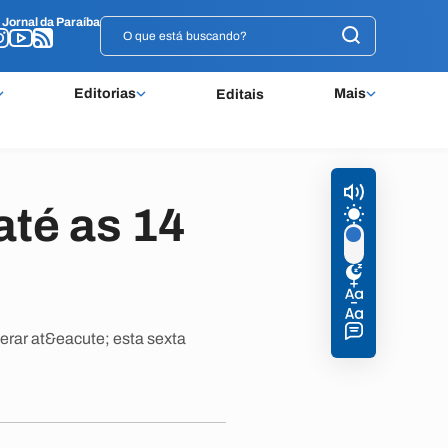
o
o
Jornal da Paraíba
Jornal da Paraíba
Editorias
Mais
Editais
até as 14
erar at&eacute; esta sexta