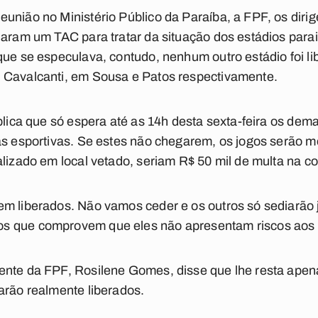
união no Ministério Público da Paraíba, a FPF, os dirig
inaram um TAC para tratar da situação dos estádios pa
que se especulava, contudo, nenhum outro estádio foi l
 Cavalcanti, em Sousa e Patos respectivamente.
xplica que só espera até as 14h desta sexta-feira os dem
ças esportivas. Se estes não chegarem, os jogos serão
alizado em local vetado, seriam R$ 50 mil de multa na c
em liberados. Não vamos ceder e os outros só sediarão 
 que comprovem que eles não apresentam riscos aos t
ente da FPF, Rosilene Gomes, disse que lhe resta apena
arão realmente liberados.