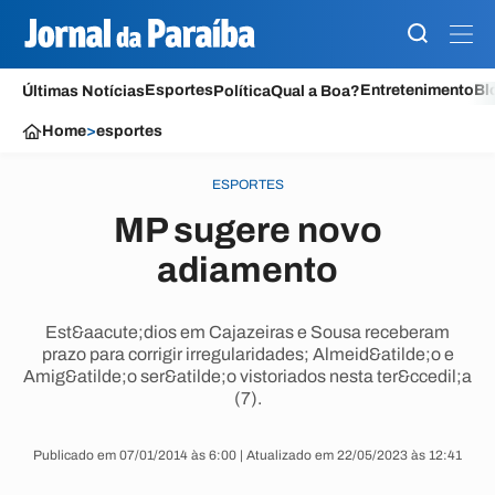
Esportes
Entretenimento
Bl
Últimas Notícias
Política
Qual a Boa?
Home
>
esportes
ESPORTES
MP sugere novo
adiamento
Est&aacute;dios em Cajazeiras e Sousa receberam
prazo para corrigir irregularidades; Almeid&atilde;o e
Amig&atilde;o ser&atilde;o vistoriados nesta ter&ccedil;a
(7).
Publicado em 07/01/2014 às 6:00 | Atualizado em 22/05/2023 às 12:41