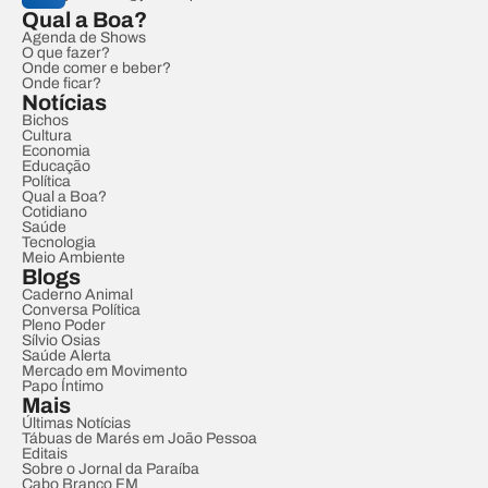
Qual a Boa?
Agenda de Shows
O que fazer?
Onde comer e beber?
Onde ficar?
Notícias
Bichos
Cultura
Economia
Educação
Política
Qual a Boa?
Cotidiano
Saúde
Tecnologia
Meio Ambiente
Blogs
Caderno Animal
Conversa Política
Pleno Poder
Sílvio Osias
Saúde Alerta
Mercado em Movimento
Papo Íntimo
Mais
Últimas Notícias
Tábuas de Marés em João Pessoa
Editais
Sobre o Jornal da Paraíba
Cabo Branco FM