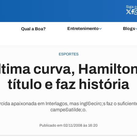
Siga 
Siga 
Entretenimento
Blogs
Qual a Boa?
ESPORTES
tima curva, Hamilto
título e faz história
orcida apaixonada em Interlagos, mas ingl&ecirc;s faz o suficient
campe&atilde;o.
Publicado em 02/11/2008 às 16:20