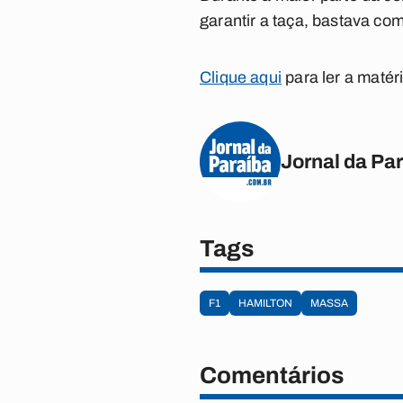
garantir a taça, bastava com
Clique aqui
para ler a matér
Jornal da Pa
Tags
F1
HAMILTON
MASSA
Comentários