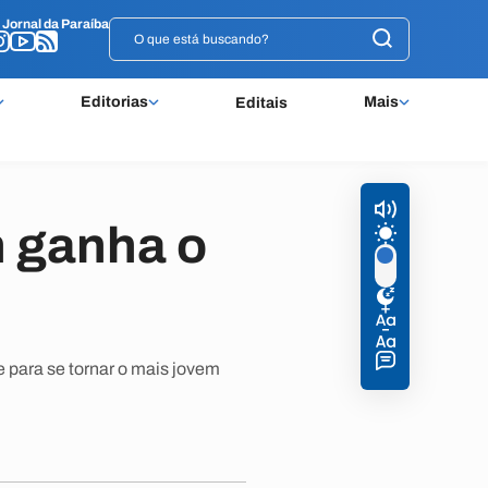
o
o
Jornal da Paraíba
Jornal da Paraíba
Editorias
Mais
Editais
n ganha o
e para se tornar o mais jovem