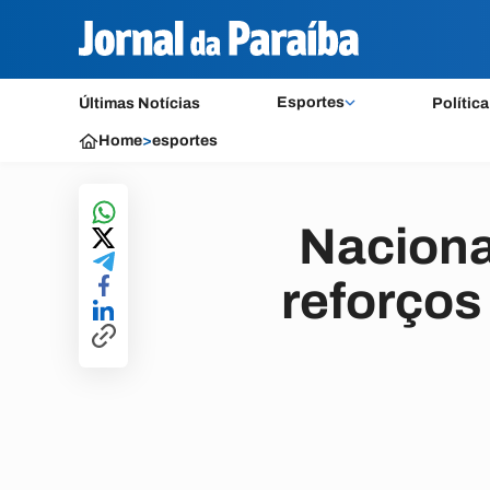
Esportes
Últimas Notícias
Política
Home
>
esportes
Naciona
reforços