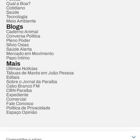
Qual a Boa?
Cotidiano
Saúde
Tecnologia
Meio Ambiente
Blogs
Caderno Animal
Conversa Política
Pleno Poder
Sílvio Osias
Saúde Alerta
Mercado em Movimento
Papo Íntimo
Mais
Últimas Notícias
Tábuas de Marés em João Pessoa
Editais
Sobre o Jornal da Paraíba
Cabo Branco FM
CBN Paraíba
Expediente
Comercial
Fale Conosco
Política de Privacidade
Espaço Opinião
© REDE PARAÍBA DE COMUNICAÇÃO
Compartilhe o artigo