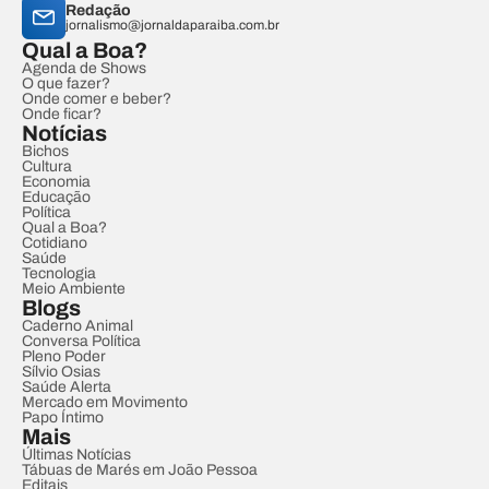
Redação
jornalismo@jornaldaparaiba.com.br
Qual a Boa?
Agenda de Shows
O que fazer?
Onde comer e beber?
Onde ficar?
Notícias
Bichos
Cultura
Economia
Educação
Política
Qual a Boa?
Cotidiano
Saúde
Tecnologia
Meio Ambiente
Blogs
Caderno Animal
Conversa Política
Pleno Poder
Sílvio Osias
Saúde Alerta
Mercado em Movimento
Papo Íntimo
Mais
Últimas Notícias
Tábuas de Marés em João Pessoa
Editais