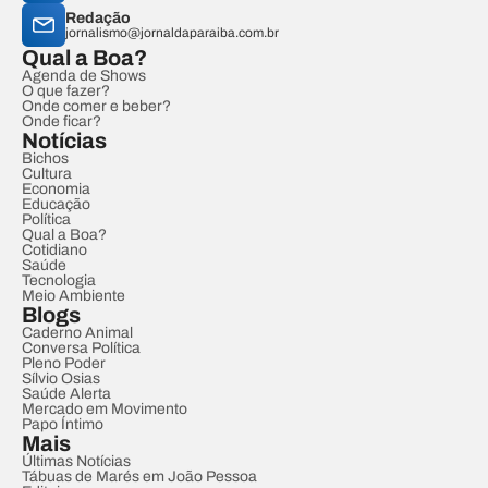
Redação
jornalismo@jornaldaparaiba.com.br
Qual a Boa?
Agenda de Shows
O que fazer?
Onde comer e beber?
Onde ficar?
Notícias
Bichos
Cultura
Economia
Educação
Política
Qual a Boa?
Cotidiano
Saúde
Tecnologia
Meio Ambiente
Blogs
Caderno Animal
Conversa Política
Pleno Poder
Sílvio Osias
Saúde Alerta
Mercado em Movimento
Papo Íntimo
Mais
Últimas Notícias
Tábuas de Marés em João Pessoa