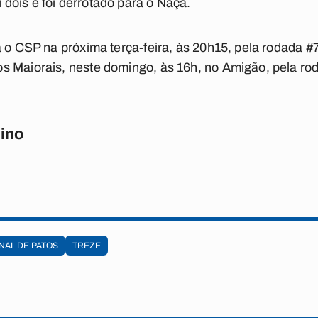
dois e foi derrotado para o Naça.
á o CSP na próxima terça-feira, às 20h15, pela rodada #
s Maiorais, neste domingo, às 16h, no Amigão, pela ro
ino
NAL DE PATOS
TREZE