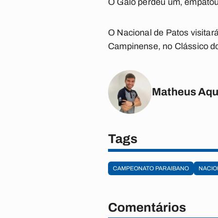
O Galo perdeu um, empatou 
O Nacional de Patos visitar
Campinense, no Clássico do
Matheus Aqu
Tags
CAMPEONATO PARAIBANO
NACIO
Comentários