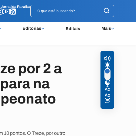
o
o
Jornal da Paraíba
Jornal da Paraíba
Editorias
Mais
Editais
ze por 2 a
spara na
mpeonato
m 10 pontos. O Treze, por outro