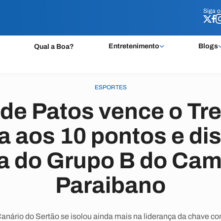
Siga 
Siga 
Entretenimento
Blogs
Qual a Boa?
ESPORTES
de Patos vence o Tre
a aos 10 pontos e di
ça do Grupo B do Ca
Paraibano
Canário do Sertão se isolou ainda mais na liderança da chave co