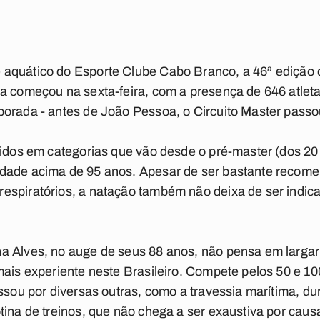
aquático do Esporte Clube Cabo Branco, a 46ª edição 
a começou na sexta-feira, com a presença de 646 atleta
orada - antes de João Pessoa, o Circuito Master passou
didos em categorias que vão desde o pré-master (dos 20
idade acima de 95 anos. Apesar de ser bastante recom
espiratórios, a natação também não deixa de ser indic
a Alves, no auge de seus 88 anos, não pensa em largar
ais experiente neste Brasileiro. Compete pelos 50 e 100
assou por diversas outras, como a travessia marítima, d
ina de treinos, que não chega a ser exaustiva por causa 