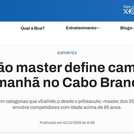
Siga 
Siga 
Entretenimento
Blogs
Qual a Boa?
ESPORTES
ão master define ca
manhã no Cabo Bran
 em categorias que v&atilde;o desde o pr&eacute;-master, dos 20
envolve competidores com idade acima de 95 anos.
Publicado em 01/11/2009 às 9:58