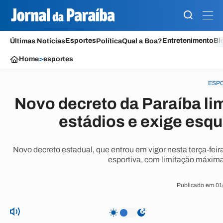
Esportes
Entretenimento
Bl
Últimas Notícias
Política
Qual a Boa?
Home
>
esportes
ESP
Novo decreto da Paraíba li
estádios e exige esq
Novo decreto estadual, que entrou em vigor nesta terça-fei
esportiva, com limitação máxima 
Publicado em 01