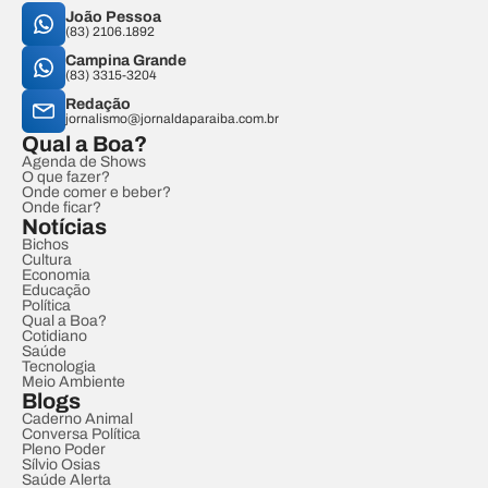
João Pessoa
(83) 2106.1892
Campina Grande
(83) 3315-3204
Redação
jornalismo@jornaldaparaiba.com.br
Qual a Boa?
Agenda de Shows
O que fazer?
Onde comer e beber?
Onde ficar?
Notícias
Bichos
Cultura
Economia
Educação
Política
Qual a Boa?
Cotidiano
Saúde
Tecnologia
Meio Ambiente
Blogs
Caderno Animal
Conversa Política
Pleno Poder
Sílvio Osias
Saúde Alerta