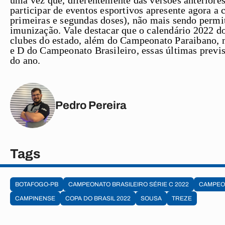
uma vez que, diferentemente das versões anteriores
participar de eventos esportivos apresente agora 
primeiras e segundas doses), não mais sendo permi
imunização. Vale destacar que o calendário 2022 do
clubes do estado, além do Campeonato Paraibano, n
e D do Campeonato Brasileiro, essas últimas previ
do ano.
Pedro Pereira
Tags
BOTAFOGO-PB
CAMPEONATO BRASILEIRO SÉRIE C 2022
CAMPEON
CAMPINENSE
COPA DO BRASIL 2022
SOUSA
TREZE