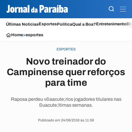
Esportes
Entretenimento
Bl
Últimas Notícias
Política
Qual a Boa?
Home
>
esportes
ESPORTES
Novo treinador do
Campinense quer reforços
para time
Raposa perdeu v&aacute;rios jogadores titulares nas
&uacute;ltimas semanas.
Publicado em 24/06/2016 às 11:59