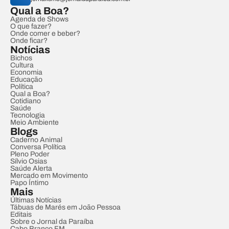
Qual a Boa?
Agenda de Shows
O que fazer?
Onde comer e beber?
Onde ficar?
Notícias
Bichos
Cultura
Economia
Educação
Política
Qual a Boa?
Cotidiano
Saúde
Tecnologia
Meio Ambiente
Blogs
Caderno Animal
Conversa Política
Pleno Poder
Sílvio Osias
Saúde Alerta
Mercado em Movimento
Papo Íntimo
Mais
Últimas Notícias
Tábuas de Marés em João Pessoa
Editais
Sobre o Jornal da Paraíba
Cabo Branco FM