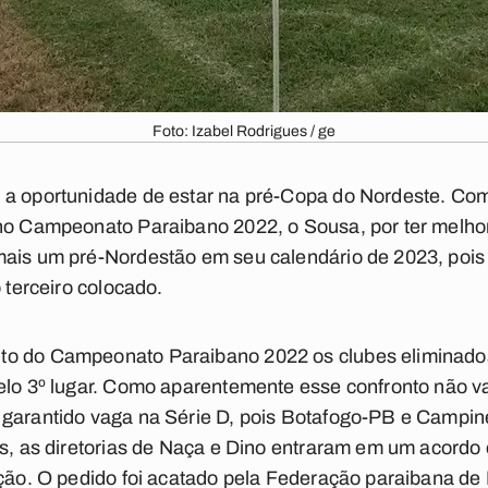
Foto: Izabel Rodrigues / ge
 a oportunidade de estar na pré-Copa do Nordeste. Co
 no Campeonato Paraibano 2022, o Sousa, por ter melho
mais um pré-Nordestão em seu calendário de 2023, pois
o terceiro colocado.
o do Campeonato Paraibano 2022 os clubes eliminados
elo 3º lugar. Como aparentemente esse confronto não va
 garantido vaga na Série D, pois Botafogo-PB e Campin
as, as diretorias de Naça e Dino entraram em um acordo e
ação. O pedido foi acatado pela Federação paraibana de