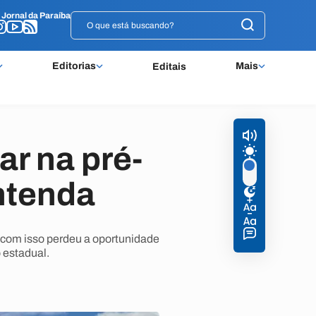
o
o
Jornal da Paraíba
Jornal da Paraíba
Editorias
Mais
Editais
ar na pré-
ntenda
 com isso perdeu a oportunidade
 estadual.