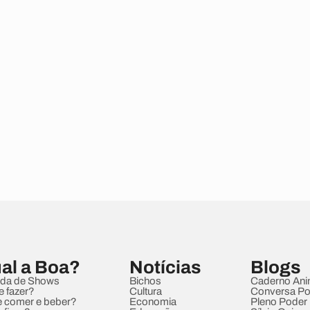
al a Boa?
Notícias
Blogs
da de Shows
Bichos
Caderno Ani
e fazer?
Cultura
Conversa Pol
 comer e beber?
Economia
Pleno Poder