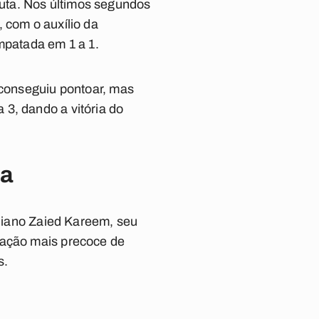
uta. Nos últimos segundos
 com o auxílio da
mpatada em 1 a 1.
 conseguiu pontoar, mas
3, dando a vitória do
ta
aniano Zaied Kareem, seu
nação mais precoce de
s.