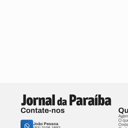
Contate-nos
Qu
Agen
O qu
João Pessoa
Onde
(83) 2106.1892