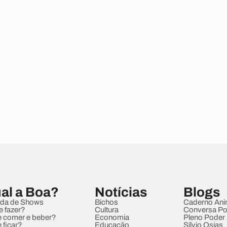
al a Boa?
Notícias
Blogs
da de Shows
Bichos
Caderno Ani
e fazer?
Cultura
Conversa Pol
 comer e beber?
Economia
Pleno Poder
 ficar?
Educação
Sílvio Osias