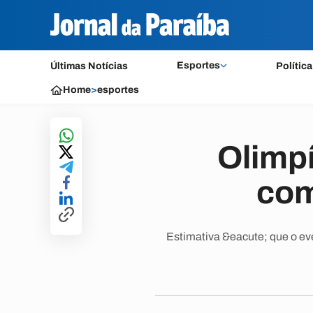
Esportes
Últimas Notícias
Política
Home
>
esportes
Olimpí
com
Estimativa &eacute; que o eve