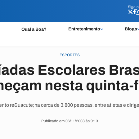
Siga 
Siga 
Entretenimento
Blogs
Qual a Boa?
ESPORTES
adas Escolares Bras
eçam nesta quinta-f
nto re&uacute;na cerca de 3.800 pessoas, entre atletas e dirige
Publicado em 06/11/2008 às 9:13