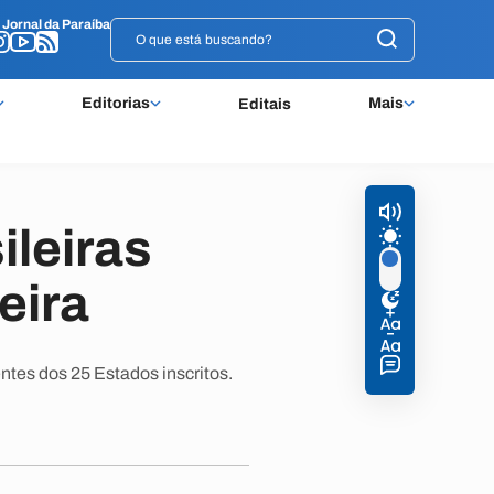
o
o
Jornal da Paraíba
Jornal da Paraíba
Editorias
Mais
Editais
ileiras
eira
ntes dos 25 Estados inscritos.