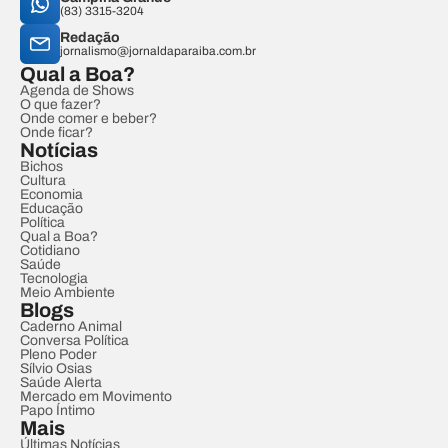
(83) 3315-3204
Redação
jornalismo@jornaldaparaiba.com.br
Qual a Boa?
Agenda de Shows
O que fazer?
Onde comer e beber?
Onde ficar?
Notícias
Bichos
Cultura
Economia
Educação
Política
Qual a Boa?
Cotidiano
Saúde
Tecnologia
Meio Ambiente
Blogs
Caderno Animal
Conversa Política
Pleno Poder
Sílvio Osias
Saúde Alerta
Mercado em Movimento
Papo Íntimo
Mais
Últimas Notícias