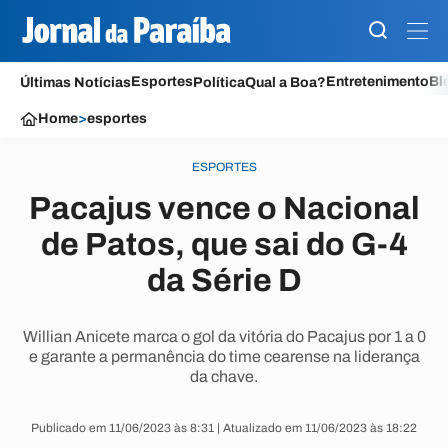
Esportes
Entretenimento
Bl
Últimas Notícias
Política
Qual a Boa?
Home
>
esportes
ESPORTES
Pacajus vence o Nacional
de Patos, que sai do G-4
da Série D
Willian Anicete marca o gol da vitória do Pacajus por 1 a 0
e garante a permanência do time cearense na liderança
da chave.
Publicado em 11/06/2023 às 8:31 | Atualizado em 11/06/2023 às 18:22