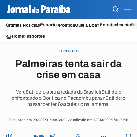
Esportes
Entretenimento
Bl
Últimas Notícias
Política
Qual a Boa?
Home
>
esportes
ESPORTES
Palmeiras tenta sair da
crise em casa
Verd&atilde;o abre a rodada do Brasileir&atilde;o
enfrentando o Coritiba no Pacaembu para n&atilde;o
passar centen&aacute;rio na lanterna.
Publicado em 23/08/2014 às 6:00 | Atualizado em 08/03/2024 às 17:45