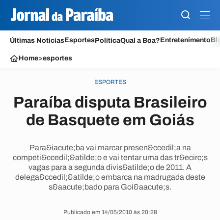
Esportes
Entretenimento
Bl
Últimas Notícias
Política
Qual a Boa?
Home
>
esportes
ESPORTES
Paraíba disputa Brasileiro
de Basquete em Goiás
Para&iacute;ba vai marcar presen&ccedil;a na
competi&ccedil;&atilde;o e vai tentar uma das tr&ecirc;s
vagas para a segunda divis&atilde;o de 2011. A
delega&ccedil;&atilde;o embarca na madrugada deste
s&aacute;bado para Goi&aacute;s.
Publicado em 14/05/2010 às 20:28