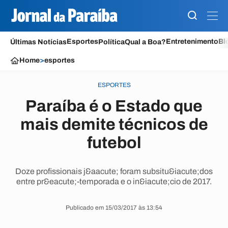
Esportes
Entretenimento
Bl
Últimas Notícias
Política
Qual a Boa?
Home
>
esportes
ESPORTES
Paraíba é o Estado que
mais demite técnicos de
futebol
Doze profissionais j&aacute; foram subsitu&iacute;dos
entre pr&eacute;-temporada e o in&iacute;cio de 2017.
Publicado em 15/03/2017 às 13:54