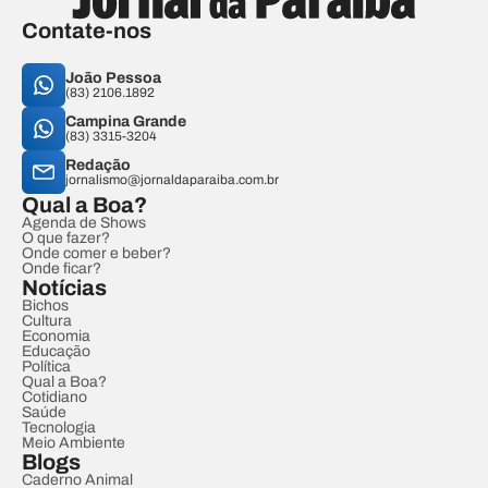
Contate-nos
João Pessoa
(83) 2106.1892
Campina Grande
(83) 3315-3204
Redação
jornalismo@jornaldaparaiba.com.br
Qual a Boa?
Agenda de Shows
O que fazer?
Onde comer e beber?
Onde ficar?
Notícias
Bichos
Cultura
Economia
Educação
Política
Qual a Boa?
Cotidiano
Saúde
Tecnologia
Meio Ambiente
Blogs
Caderno Animal