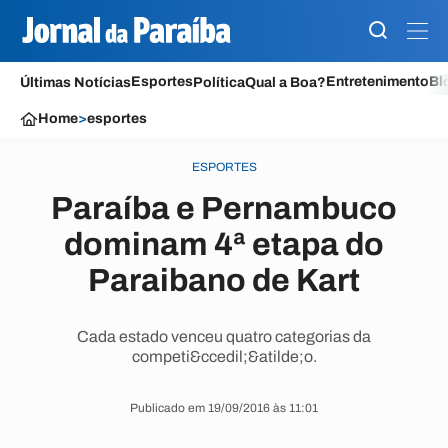
Esportes
Entretenimento
Bl
Últimas Notícias
Política
Qual a Boa?
Home
>
esportes
ESPORTES
Paraíba e Pernambuco
dominam 4ª etapa do
Paraibano de Kart
Cada estado venceu quatro categorias da
competi&ccedil;&atilde;o.
Publicado em 19/09/2016 às 11:01