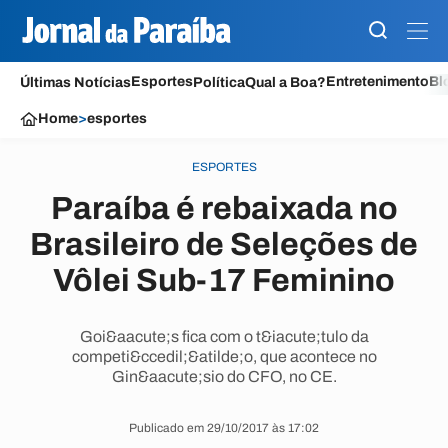
Esportes
Entretenimento
Bl
Últimas Notícias
Política
Qual a Boa?
Home
>
esportes
ESPORTES
Paraíba é rebaixada no
Brasileiro de Seleções de
Vôlei Sub-17 Feminino
Goi&aacute;s fica com o t&iacute;tulo da
competi&ccedil;&atilde;o, que acontece no
Gin&aacute;sio do CFO, no CE.
Publicado em 29/10/2017 às 17:02