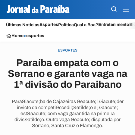
Esportes
Entretenimento
Bl
Últimas Notícias
Política
Qual a Boa?
Home
>
esportes
ESPORTES
Paraíba empata com o
Serrano e garante vaga na
1ª divisão do Paraibano
Para&iacute;ba de Cajazeiras &eacute; l&iacute;der
invicto da competi&ccedil;&atilde;o e j&aacute;
est&aacute; com vaga garantida na primeira
divis&atilde;o. Outra vaga &eacute; disputada por
Serrano, Santa Cruz e Flamengo.