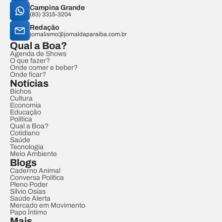
Campina Grande
(83) 3315-3204
Redação
jornalismo@jornaldaparaiba.com.br
Qual a Boa?
Agenda de Shows
O que fazer?
Onde comer e beber?
Onde ficar?
Notícias
Bichos
Cultura
Economia
Educação
Política
Qual a Boa?
Cotidiano
Saúde
Tecnologia
Meio Ambiente
Blogs
Caderno Animal
Conversa Política
Pleno Poder
Sílvio Osias
Saúde Alerta
Mercado em Movimento
Papo Íntimo
Mais