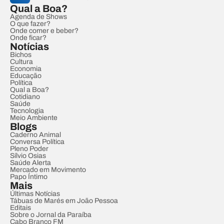
Qual a Boa?
Agenda de Shows
O que fazer?
Onde comer e beber?
Onde ficar?
Notícias
Bichos
Cultura
Economia
Educação
Política
Qual a Boa?
Cotidiano
Saúde
Tecnologia
Meio Ambiente
Blogs
Caderno Animal
Conversa Política
Pleno Poder
Sílvio Osias
Saúde Alerta
Mercado em Movimento
Papo Íntimo
Mais
Últimas Notícias
Tábuas de Marés em João Pessoa
Editais
Sobre o Jornal da Paraíba
Cabo Branco FM