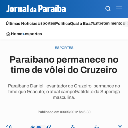
Esportes
Entretenimento
Bl
Últimas Notícias
Política
Qual a Boa?
Home
>
esportes
ESPORTES
Paraibano permanece no
time de vôlei do Cruzeiro
Paraibano Daniel, levantador do Cruzeiro, permance no
time que &eacute; o atual campe&atilde;o da Superliga
masculina.
Publicado em 03/05/2012 às 6:30