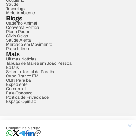
Cotidiano
Saúde
Tecnologia
Meio Ambiente
Blogs
Caderno Animal
Conversa Política
Pleno Poder
Sílvio Osias
Saúde Alerta
Mercado em Movimento
Papo Íntimo
Mais
Últimas Notícias
Tábuas de Marés em João Pessoa
Editais
Sobre o Jornal da Paraíba
Cabo Branco FM
CBN Paraíba
Expediente
Comercial
Fale Conosco
Política de Privacidade
Espaço Opinião
© REDE PARAÍBA DE COMUNICAÇÃO
Compartilhe o artigo
Developed by
Designed by