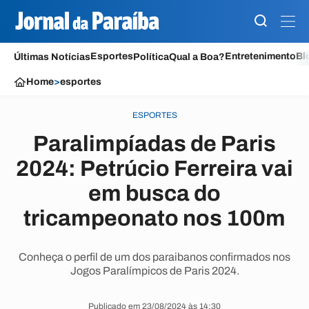
Esportes
Entretenimento
Bl
Últimas Notícias
Política
Qual a Boa?
Home
>
esportes
ESPORTES
Paralimpíadas de Paris
2024: Petrúcio Ferreira vai
em busca do
tricampeonato nos 100m
Conheça o perfil de um dos paraibanos confirmados nos
Jogos Paralímpicos de Paris 2024.
Publicado em 23/08/2024 às 14:30