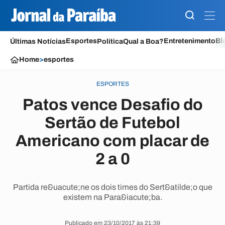
Esportes
Entretenimento
Bl
Últimas Notícias
Política
Qual a Boa?
Home
>
esportes
ESPORTES
Patos vence Desafio do
Sertão de Futebol
Americano com placar de
2 a 0
Partida re&uacute;ne os dois times do Sert&atilde;o que
existem na Para&iacute;ba.
Publicado em 23/10/2017 às 21:39