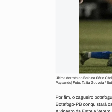
Última derrota do Belo na Série C fo
Paysandu| Foto: Talita Gouveia / B
Por fim, o zagueiro botafog
Botafogo-PB conquistará os
Alvinegro da Estrela Vereml