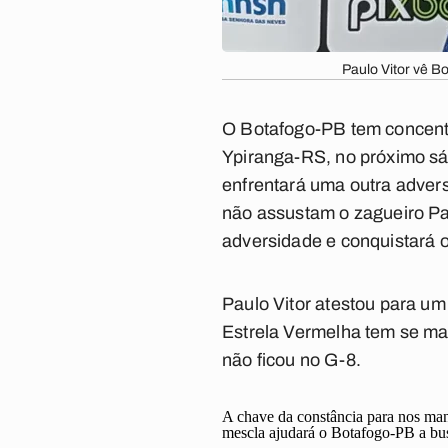
Paulo Vitor vê B
O Botafogo-PB tem concentra
Ypiranga-RS, no próximo sáb
enfrentará uma outra advers
não assustam o zagueiro Pau
adversidade e conquistará o
Paulo Vitor atestou para um
Estrela Vermelha tem se man
não ficou no G-8.
A chave da constância para nos man
mescla ajudará o Botafogo-PB a bus