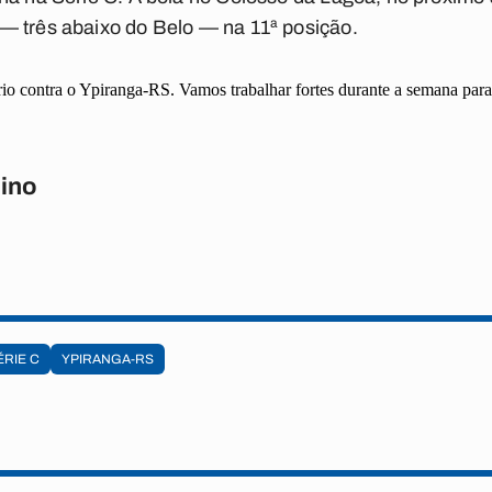
— três abaixo do Belo — na 11ª posição.
o contra o Ypiranga-RS. Vamos trabalhar fortes durante a semana para bu
ino
ÉRIE C
YPIRANGA-RS