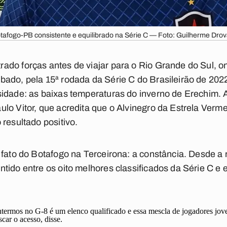
otafogo-PB consistente e equilibrado na Série C — Foto: Guilherme Dro
do forças antes de viajar para o Rio Grande do Sul, ond
ado, pela 15ª rodada da Série C do Brasileirão de 2022
idade: as baixas temperaturas do inverno de Erechim. 
lo Vitor, que acredita que o Alvinegro da Estrela Verm
 resultado positivo.
 fato do Botafogo na Terceirona: a constância. Desde a 
tido entre os oito melhores classificados da Série C 
termos no G-8 é um elenco qualificado e essa mescla de jogadores jov
car o acesso, disse.