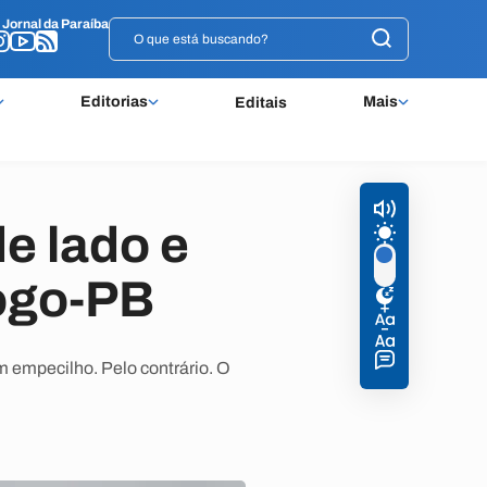
o
o
Jornal da Paraíba
Jornal da Paraíba
Editorias
Mais
Editais
de lado e
fogo-PB
m empecilho. Pelo contrário. O