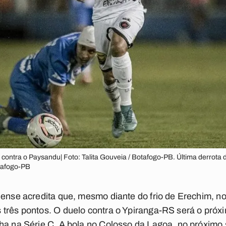
i contra o Paysandu| Foto: Talita Gouveia / Botafogo-PB. Última derrota d
otafogo-PB
uense acredita que, mesmo diante do frio de Erechim, no
 três pontos. O duelo contra o Ypiranga-RS será o pró
ha na Série C. A bola no Colosso da Lagoa, no próximo