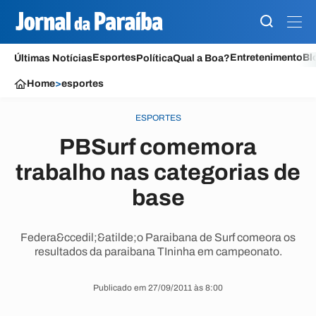
Esportes
Entretenimento
Bl
Últimas Notícias
Política
Qual a Boa?
Home
>
esportes
ESPORTES
PBSurf comemora
trabalho nas categorias de
base
Federa&ccedil;&atilde;o Paraibana de Surf comeora os
resultados da paraibana TIninha em campeonato.
Publicado em 27/09/2011 às 8:00