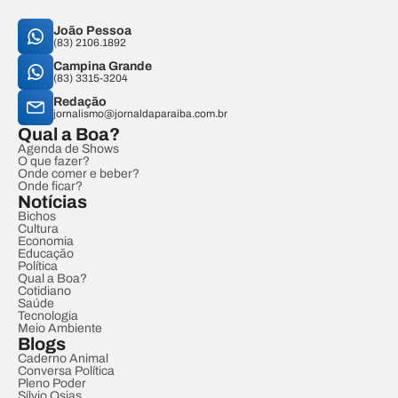
João Pessoa
(83) 2106.1892
Campina Grande
(83) 3315-3204
Redação
jornalismo@jornaldaparaiba.com.br
Qual a Boa?
Agenda de Shows
O que fazer?
Onde comer e beber?
Onde ficar?
Notícias
Bichos
Cultura
Economia
Educação
Política
Qual a Boa?
Cotidiano
Saúde
Tecnologia
Meio Ambiente
Blogs
Caderno Animal
Conversa Política
Pleno Poder
Sílvio Osias