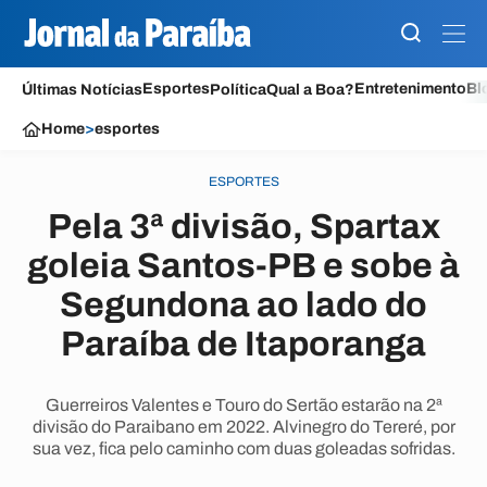
Esportes
Entretenimento
Bl
Últimas Notícias
Política
Qual a Boa?
Home
>
esportes
ESPORTES
Pela 3ª divisão, Spartax
goleia Santos-PB e sobe à
Segundona ao lado do
Paraíba de Itaporanga
Guerreiros Valentes e Touro do Sertão estarão na 2ª
divisão do Paraibano em 2022. Alvinegro do Tereré, por
sua vez, fica pelo caminho com duas goleadas sofridas.