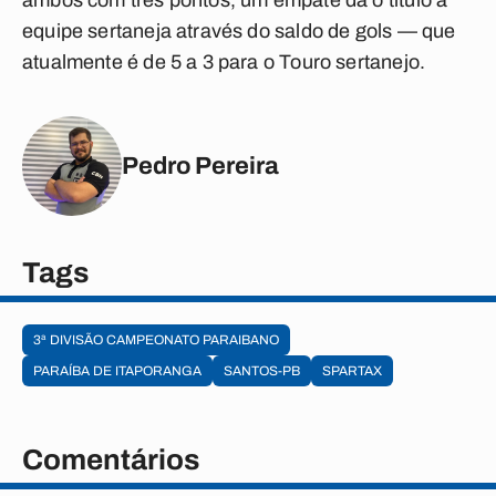
ambos com três pontos, um empate dá o título à
equipe sertaneja através do saldo de gols — que
atualmente é de 5 a 3 para o Touro sertanejo.
Pedro Pereira
Tags
3ª DIVISÃO CAMPEONATO PARAIBANO
PARAÍBA DE ITAPORANGA
SANTOS-PB
SPARTAX
Comentários