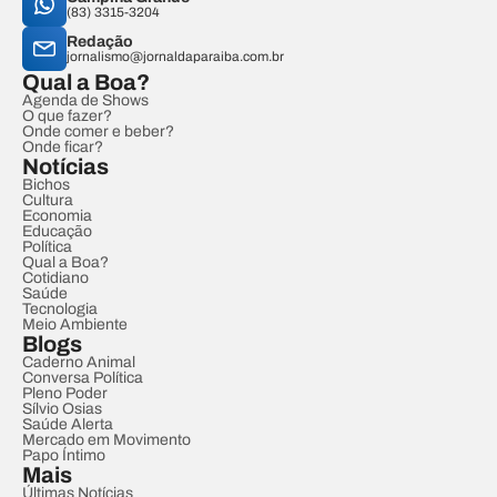
(83) 3315-3204
Redação
jornalismo@jornaldaparaiba.com.br
Qual a Boa?
Agenda de Shows
O que fazer?
Onde comer e beber?
Onde ficar?
Notícias
Bichos
Cultura
Economia
Educação
Política
Qual a Boa?
Cotidiano
Saúde
Tecnologia
Meio Ambiente
Blogs
Caderno Animal
Conversa Política
Pleno Poder
Sílvio Osias
Saúde Alerta
Mercado em Movimento
Papo Íntimo
Mais
Últimas Notícias