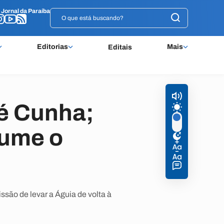
o
o
Jornal da Paraíba
Jornal da Paraíba
Editorias
Mais
Editais
aé Cunha;
sume o
ssão de levar a Águia de volta à