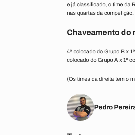
e já classificado, o time d
nas quartas da competição. 
Chaveamento do 
4º colocado do Grupo B x 1
colocado do Grupo A x 1º c
(Os times da direita tem o 
Pedro Pereir