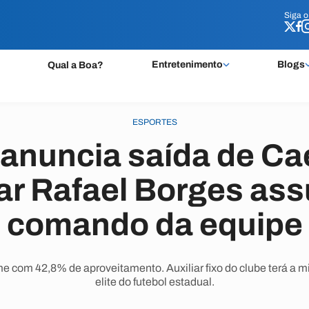
Siga 
Siga 
Entretenimento
Blogs
Qual a Boa?
ESPORTES
 anuncia saída de C
iar Rafael Borges as
comando da equipe
 com 42,8% de aproveitamento. Auxiliar fixo do clube terá a mi
elite do futebol estadual.