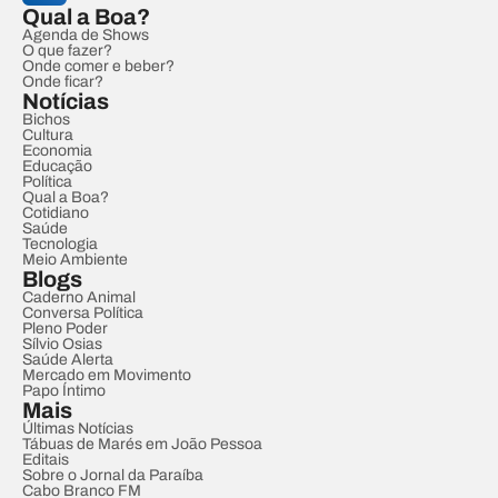
Qual a Boa?
Agenda de Shows
O que fazer?
Onde comer e beber?
Onde ficar?
Notícias
Bichos
Cultura
Economia
Educação
Política
Qual a Boa?
Cotidiano
Saúde
Tecnologia
Meio Ambiente
Blogs
Caderno Animal
Conversa Política
Pleno Poder
Sílvio Osias
Saúde Alerta
Mercado em Movimento
Papo Íntimo
Mais
Últimas Notícias
Tábuas de Marés em João Pessoa
Editais
Sobre o Jornal da Paraíba
Cabo Branco FM