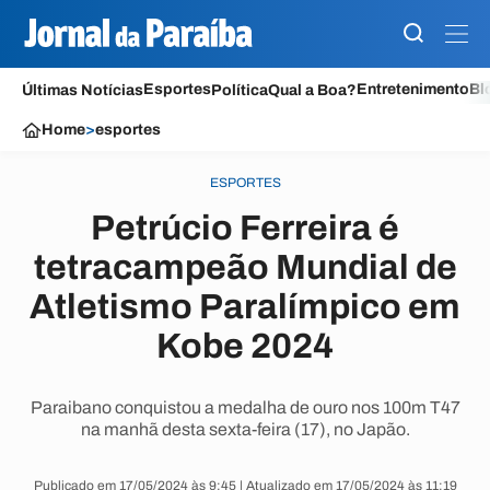
Esportes
Entretenimento
Bl
Últimas Notícias
Política
Qual a Boa?
Home
>
esportes
ESPORTES
Petrúcio Ferreira é
tetracampeão Mundial de
Atletismo Paralímpico em
Kobe 2024
Paraibano conquistou a medalha de ouro nos 100m T47
na manhã desta sexta-feira (17), no Japão.
Publicado em 17/05/2024 às 9:45 | Atualizado em 17/05/2024 às 11:19