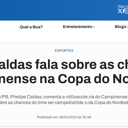
Siga 
Siga 
Entretenimento
Blogs
Qual a Boa?
ESPORTES
aldas fala sobre as 
nense na Copa do No
PB, Phelipe Caldas, comenta a vit&oacute;ria do Campinense (
bre as chances do time ser campe&atilde;o da Copa do Nordes
Publicado em 18/02/2013 às 15:48