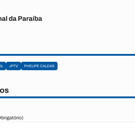
nal da Paraíba
OL
JPTV
PHELIPE CALDAS
os
brigatório)