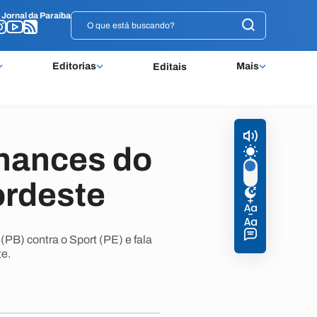
o
o
Jornal da Paraíba
Jornal da Paraíba
Editorias
Mais
Editais
chances do
rdeste
PB) contra o Sport (PE) e fala
te.