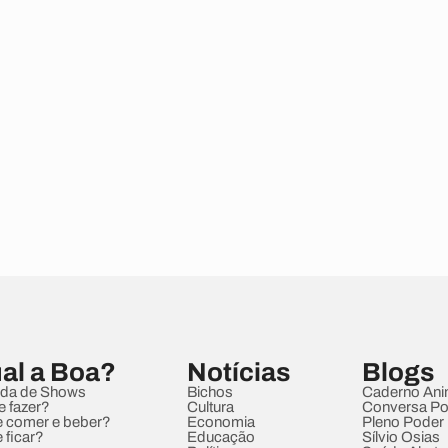
al a Boa?
Notícias
Blogs
da de Shows
Bichos
Caderno Ani
e fazer?
Cultura
Conversa Pol
 comer e beber?
Economia
Pleno Poder
 ficar?
Educação
Sílvio Osias