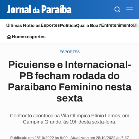
Esportes
Entretenimento
Bl
Últimas Notícias
Política
Qual a Boa?
Home
>
esportes
ESPORTES
Picuiense e Internacional-
PB fecham rodada do
Paraibano Feminino nesta
sexta
Confronto acontece na Vila Olímpica Plínio Lemos, em
Campina Grande, às 19h desta sexta-feira.
Publicado em 28/10/2022 às 6:00 | Atualizado em 28/10/2022 às 7:47