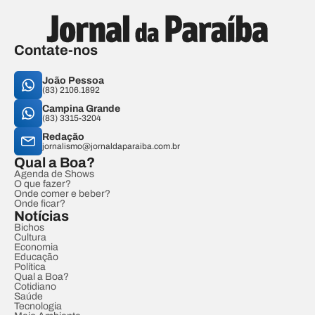
Contate-nos
João Pessoa
(83) 2106.1892
Campina Grande
(83) 3315-3204
Redação
jornalismo@jornaldaparaiba.com.br
Qual a Boa?
Agenda de Shows
O que fazer?
Onde comer e beber?
Onde ficar?
Notícias
Bichos
Cultura
Economia
Educação
Política
Qual a Boa?
Cotidiano
Saúde
Tecnologia