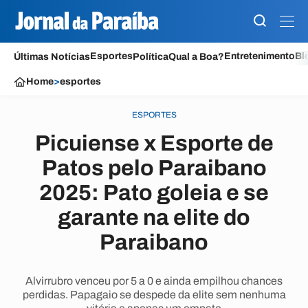
Esportes
Entretenimento
Bl
Últimas Notícias
Política
Qual a Boa?
Home
>
esportes
ESPORTES
Picuiense x Esporte de
Patos pelo Paraibano
2025: Pato goleia e se
garante na elite do
Paraibano
Alvirrubro venceu por 5 a 0 e ainda empilhou chances
perdidas. Papagaio se despede da elite sem nenhuma