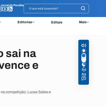
o
o
Jornal da Paraíba
Jornal da Paraíba
Editorias
Mais
Editais
 sai na
 vence e
o na competição; Lucas Sales e