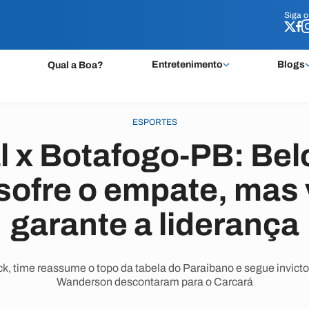
Siga 
Siga 
Entretenimento
Blogs
Qual a Boa?
ESPORTES
 x Botafogo-PB: Belo
 sofre o empate, mas
garante a liderança
ick, time reassume o topo da tabela do Paraibano e segue invict
Wanderson descontaram para o Carcará