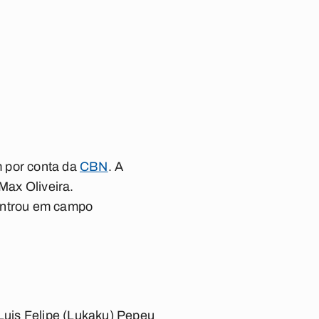
 por conta da
CBN
. A
Max Oliveira
.
ntrou em campo
 Luis Felipe (Lukaku) Pepeu