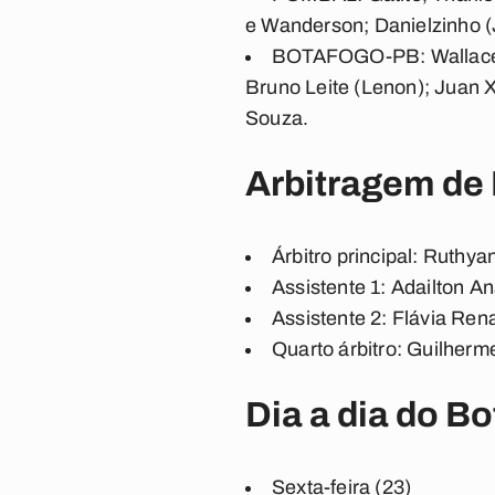
e Wanderson; Danielzinho (
BOTAFOGO-PB:
Wallace
Bruno Leite (Lenon); Juan Xa
Souza
.
Arbitragem de
Árbitro principal
: Ruthya
Assistente 1
: Adailton A
Assistente 2
: Flávia Ren
Quarto árbitro
: Guilher
Dia a dia do B
Sexta-feira (23)