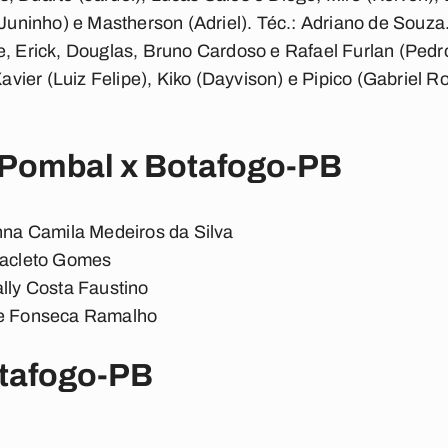
Juninho) e Mastherson (Adriel).
Téc.:
Adriano de Souza
, Erick, Douglas, Bruno Cardoso e Rafael Furlan (Pedro
vier (Luiz Felipe), Kiko (Dayvison) e Pipico (Gabriel R
 Pombal x Botafogo-PB
nna Camila Medeiros da Silva
nacleto Gomes
ally Costa Faustino
me Fonseca Ramalho
otafogo-PB