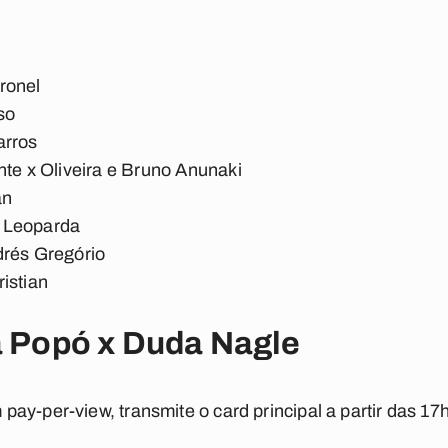
ronel
so
arros
nte x Oliveira e Bruno Anunaki
an
 Leoparda
drés Gregório
istian
a Popó x Duda Nagle
ay-per-view, transmite o card principal a partir das 17