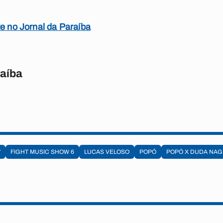
te no Jornal da Paraíba
raíba
W
FIGHT MUSIC SHOW 6
LUCAS VELOSO
POPÓ
POPÓ X DUDA NAG