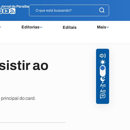
o
o
Jornal da Paraíba
Jornal da Paraíba
Editorias
Mais
Editais
istir ao
principal do card.