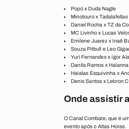
Popó x Duda Nagle
Minotouro x Tadalafellas
Daniel Rocha x TZ da Co
MC Livinho x Lucas Velo
Emilene Juarez x Inaê B
Souza Pitbull e Leo Giga
Yuri Fernandes x Igor Al
Danila Ramos x Halanna
Haialas Esquivinha x An
Denis Santos x Lebron Cr
Onde assistir 
O Canal Combate, que é um p
evento após o Altas Horas.