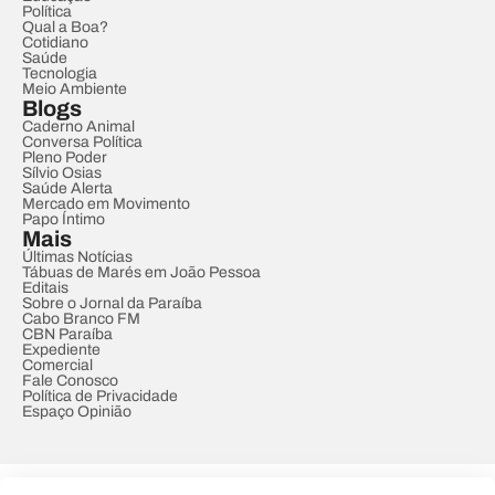
Política
Qual a Boa?
Cotidiano
Saúde
Tecnologia
Meio Ambiente
Blogs
Caderno Animal
Conversa Política
Pleno Poder
Sílvio Osias
Saúde Alerta
Mercado em Movimento
Papo Íntimo
Mais
Últimas Notícias
Tábuas de Marés em João Pessoa
Editais
Sobre o Jornal da Paraíba
Cabo Branco FM
CBN Paraíba
Expediente
Comercial
Fale Conosco
Política de Privacidade
Espaço Opinião
© REDE PARAÍBA DE COMUNICAÇÃO